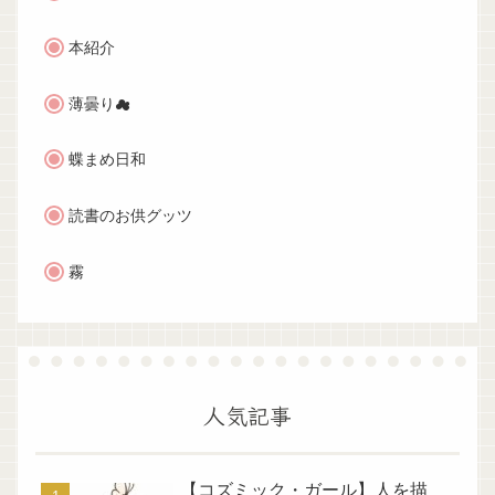
本紹介
薄曇り☁
蝶まめ日和
読書のお供グッツ
霧
人気記事
【コズミック・ガール】人を描